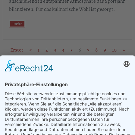
anschließend in entspannter Atmosphäre das Sportjahr
bilanzieren. Für das kulinarische Wohl ist gesorgt.
mehr
Erster
«
1
2
3
4
5
6
7
8
9
10
»
Letzter
ANSCHRIFT
1. SV Pößneck e.V.
Rosa-Luxemburg-Straße 2
07381 Pößneck
KONTAKT